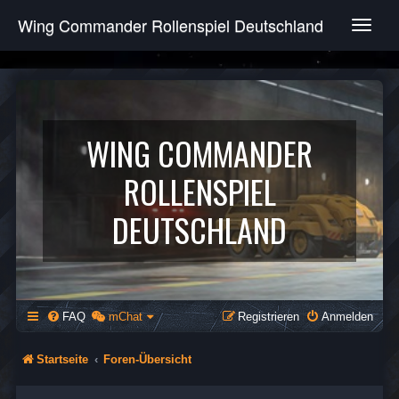
Wing Commander Rollenspiel Deutschland
T
o
g
g
l
e
n
WING COMMANDER
a
v
ROLLENSPIEL
i
g
DEUTSCHLAND
a
t
i
o
n
FAQ
mChat
Registrieren
Anmelden
Startseite
Foren-Übersicht