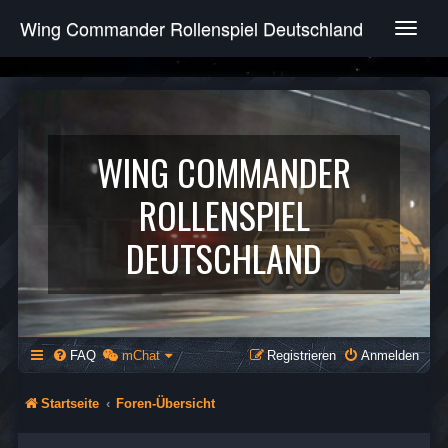
Wing Commander Rollenspiel Deutschland
T
o
g
g
l
e
n
WING COMMANDER
a
v
ROLLENSPIEL
i
g
DEUTSCHLAND
a
t
i
o
n
FAQ
mChat
Registrieren
Anmelden
Startseite
Foren-Übersicht