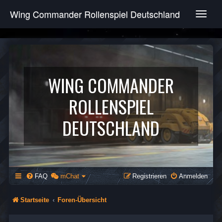
Wing Commander Rollenspiel Deutschland
T
o
g
g
l
e
n
WING COMMANDER
a
v
ROLLENSPIEL
i
g
DEUTSCHLAND
a
t
i
o
n
FAQ
mChat
Registrieren
Anmelden
Startseite
Foren-Übersicht