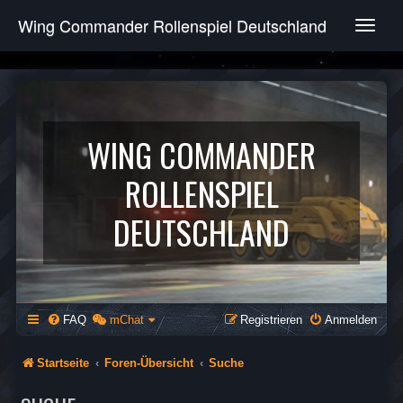
Wing Commander Rollenspiel Deutschland
T
o
g
g
l
e
n
WING COMMANDER
a
v
ROLLENSPIEL
i
g
DEUTSCHLAND
a
t
i
o
n
FAQ
mChat
Registrieren
Anmelden
Startseite
Foren-Übersicht
Suche