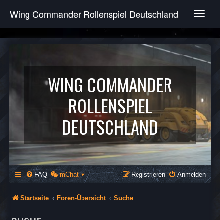
Wing Commander Rollenspiel Deutschland
T
o
g
g
l
e
n
WING COMMANDER
a
v
ROLLENSPIEL
i
g
DEUTSCHLAND
a
t
i
o
n
FAQ
mChat
Registrieren
Anmelden
Startseite
Foren-Übersicht
Suche