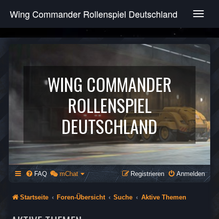
Wing Commander Rollenspiel Deutschland
T
o
g
g
l
e
n
WING COMMANDER
a
v
ROLLENSPIEL
i
g
DEUTSCHLAND
a
t
i
o
n
FAQ
mChat
Registrieren
Anmelden
Startseite
Foren-Übersicht
Suche
Aktive Themen