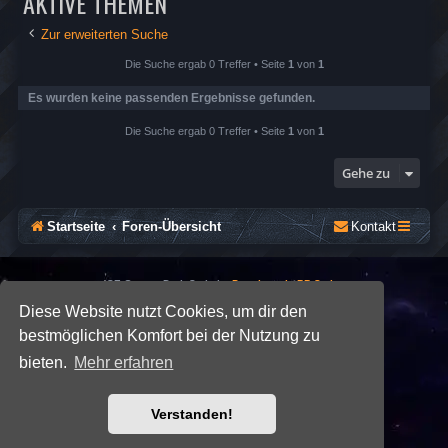
AKTIVE THEMEN
Zur erweiterten Suche
Die Suche ergab 0 Treffer • Seite
1
von
1
Es wurden keine passenden Ergebnisse gefunden.
Die Suche ergab 0 Treffer • Seite
1
von
1
Gehe zu
Startseite
Foren-Übersicht
Kontakt
*
SE Gamer: Dark Style by
Premium phpBB Styles
Diese Website nutzt Cookies, um dir den
bestmöglichen Komfort bei der Nutzung zu
Powered by
phpBB
® Forum Software © phpBB Limited
Deutsche Übersetzung durch
phpBB.de
bieten.
Mehr erfahren
Datenschutz
|
Nutzungsbedingungen
Verstanden!