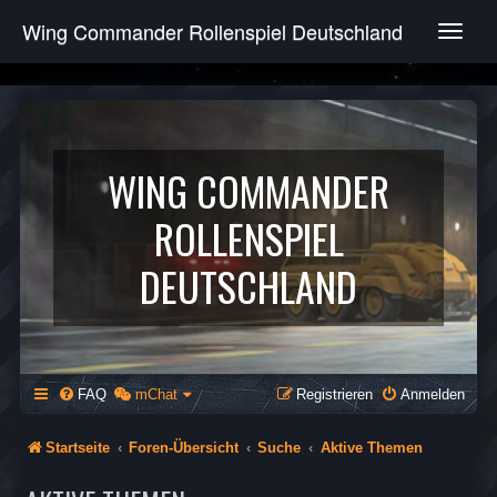
Wing Commander Rollenspiel Deutschland
T
o
g
g
l
e
n
WING COMMANDER
a
v
ROLLENSPIEL
i
g
DEUTSCHLAND
a
t
i
o
n
FAQ
mChat
Registrieren
Anmelden
Startseite
Foren-Übersicht
Suche
Aktive Themen