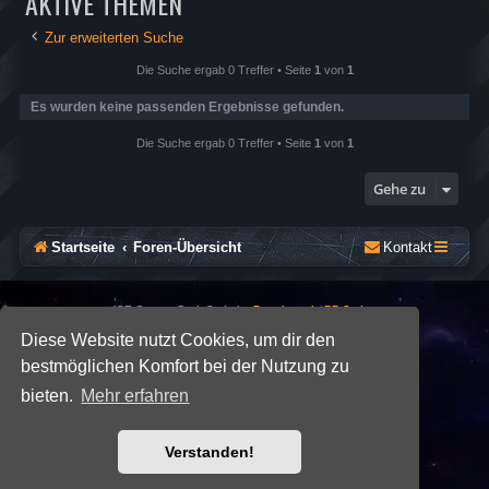
AKTIVE THEMEN
Zur erweiterten Suche
Die Suche ergab 0 Treffer • Seite
1
von
1
Es wurden keine passenden Ergebnisse gefunden.
Die Suche ergab 0 Treffer • Seite
1
von
1
Gehe zu
Startseite
Foren-Übersicht
Kontakt
*
SE Gamer: Dark Style by
Premium phpBB Styles
Diese Website nutzt Cookies, um dir den
bestmöglichen Komfort bei der Nutzung zu
Powered by
phpBB
® Forum Software © phpBB Limited
Deutsche Übersetzung durch
phpBB.de
bieten.
Mehr erfahren
Datenschutz
|
Nutzungsbedingungen
Verstanden!