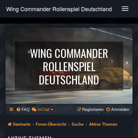
Wing Commander Rollenspiel Deutschland
T
o
g
g
l
e
n
WING COMMANDER
a
v
ROLLENSPIEL
i
g
DEUTSCHLAND
a
t
i
o
n
FAQ
mChat
Registrieren
Anmelden
Startseite
Foren-Übersicht
Suche
Aktive Themen