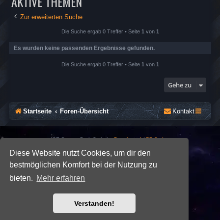
AKTIVE THEMEN
Zur erweiterten Suche
Die Suche ergab 0 Treffer • Seite
1
von
1
Es wurden keine passenden Ergebnisse gefunden.
Die Suche ergab 0 Treffer • Seite
1
von
1
Gehe zu
Startseite
Foren-Übersicht
Kontakt
*
SE Gamer: Dark Style by
Premium phpBB Styles
Diese Website nutzt Cookies, um dir den
bestmöglichen Komfort bei der Nutzung zu
Powered by
phpBB
® Forum Software © phpBB Limited
Deutsche Übersetzung durch
phpBB.de
bieten.
Mehr erfahren
Datenschutz
|
Nutzungsbedingungen
Verstanden!