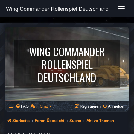
Wing Commander Rollenspiel Deutschland
T
o
g
g
l
e
n
WING COMMANDER
a
v
ROLLENSPIEL
i
g
DEUTSCHLAND
a
t
i
o
n
FAQ
mChat
Registrieren
Anmelden
Startseite
Foren-Übersicht
Suche
Aktive Themen