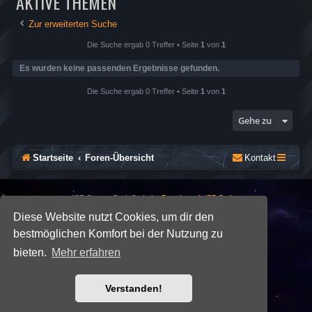
AKTIVE THEMEN
Zur erweiterten Suche
Die Suche ergab 0 Treffer • Seite
1
von
1
Es wurden keine passenden Ergebnisse gefunden.
Die Suche ergab 0 Treffer • Seite
1
von
1
Gehe zu
Startseite
Foren-Übersicht
Kontakt
*
SE Gamer: Dark Style by
Premium phpBB Styles
Diese Website nutzt Cookies, um dir den
bestmöglichen Komfort bei der Nutzung zu
Powered by
phpBB
® Forum Software © phpBB Limited
Deutsche Übersetzung durch
phpBB.de
bieten.
Mehr erfahren
Datenschutz
|
Nutzungsbedingungen
Verstanden!