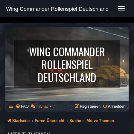
Wing Commander Rollenspiel Deutschland
T
o
g
g
l
e
n
WING COMMANDER
a
v
ROLLENSPIEL
i
g
DEUTSCHLAND
a
t
i
o
n
FAQ
mChat
Registrieren
Anmelden
Startseite
Foren-Übersicht
Suche
Aktive Themen