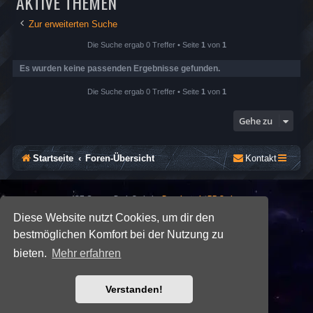
AKTIVE THEMEN
Zur erweiterten Suche
Die Suche ergab 0 Treffer • Seite
1
von
1
Es wurden keine passenden Ergebnisse gefunden.
Die Suche ergab 0 Treffer • Seite
1
von
1
Gehe zu
Startseite
Foren-Übersicht
Kontakt
*
SE Gamer: Dark Style by
Premium phpBB Styles
Diese Website nutzt Cookies, um dir den
bestmöglichen Komfort bei der Nutzung zu
Powered by
phpBB
® Forum Software © phpBB Limited
Deutsche Übersetzung durch
phpBB.de
bieten.
Mehr erfahren
Datenschutz
|
Nutzungsbedingungen
Verstanden!