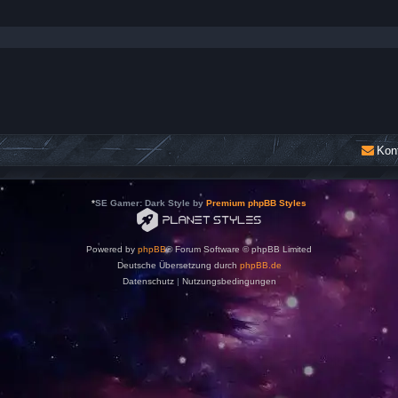
Kon
*
SE Gamer: Dark Style by
Premium phpBB Styles
Powered by
phpBB
® Forum Software © phpBB Limited
Deutsche Übersetzung durch
phpBB.de
Datenschutz
|
Nutzungsbedingungen