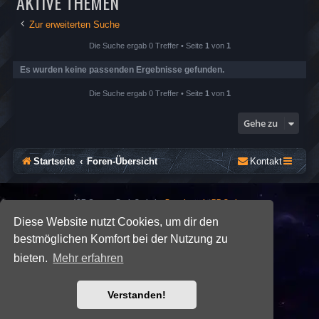
AKTIVE THEMEN
Zur erweiterten Suche
Die Suche ergab 0 Treffer • Seite
1
von
1
Es wurden keine passenden Ergebnisse gefunden.
Die Suche ergab 0 Treffer • Seite
1
von
1
Gehe zu
Startseite
Foren-Übersicht
Kontakt
*
SE Gamer: Dark Style by
Premium phpBB Styles
Diese Website nutzt Cookies, um dir den
bestmöglichen Komfort bei der Nutzung zu
Powered by
phpBB
® Forum Software © phpBB Limited
Deutsche Übersetzung durch
phpBB.de
bieten.
Mehr erfahren
Datenschutz
|
Nutzungsbedingungen
Verstanden!