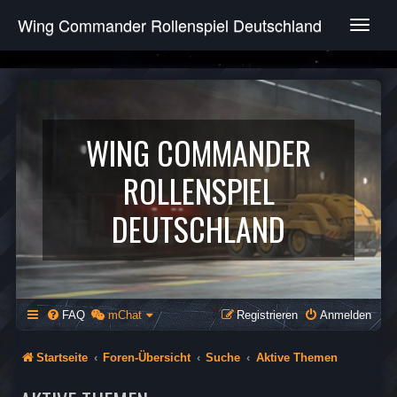
Wing Commander Rollenspiel Deutschland
T
o
g
g
l
e
n
WING COMMANDER
a
v
ROLLENSPIEL
i
g
DEUTSCHLAND
a
t
i
o
n
FAQ
mChat
Registrieren
Anmelden
Startseite
Foren-Übersicht
Suche
Aktive Themen