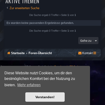
AKTIVE THEMEN
Zur erweiterten Suche
Die Suche ergab 0 Treffer • Seite
1
von
1
Es wurden keine passenden Ergebnisse gefunden.
Die Suche ergab 0 Treffer • Seite
1
von
1
Gehe zu
Startseite
Foren-Übersicht
Kontakt
*
SE Gamer: Dark Style by
Premium phpBB Styles
Diese Website nutzt Cookies, um dir den
bestmöglichen Komfort bei der Nutzung zu
Powered by
phpBB
® Forum Software © phpBB Limited
Deutsche Übersetzung durch
phpBB.de
bieten.
Mehr erfahren
Datenschutz
|
Nutzungsbedingungen
Verstanden!