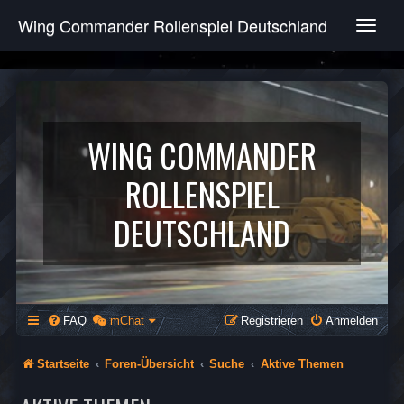
Wing Commander Rollenspiel Deutschland
T
o
g
g
l
e
n
WING COMMANDER
a
v
ROLLENSPIEL
i
g
DEUTSCHLAND
a
t
i
o
n
FAQ
mChat
Registrieren
Anmelden
Startseite
Foren-Übersicht
Suche
Aktive Themen