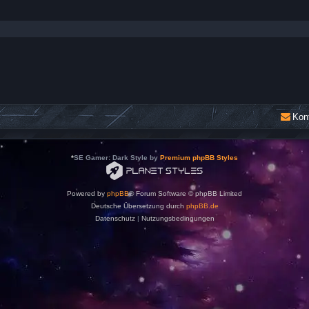
Kon
*
SE Gamer: Dark Style by
Premium phpBB Styles
Powered by
phpBB
® Forum Software © phpBB Limited
Deutsche Übersetzung durch
phpBB.de
Datenschutz
|
Nutzungsbedingungen