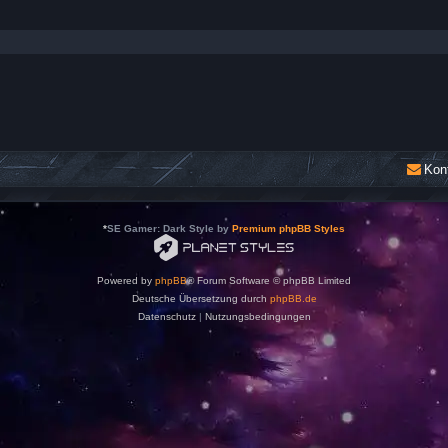
Kon
*
SE Gamer: Dark Style by
Premium phpBB Styles
Powered by
phpBB
® Forum Software © phpBB Limited
Deutsche Übersetzung durch
phpBB.de
Datenschutz
|
Nutzungsbedingungen