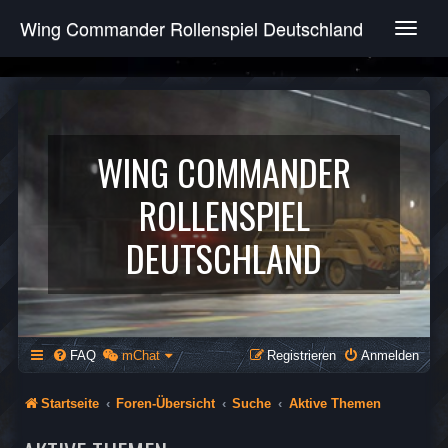
Wing Commander Rollenspiel Deutschland
T
o
g
g
l
e
n
WING COMMANDER
a
v
ROLLENSPIEL
i
g
DEUTSCHLAND
a
t
i
o
n
FAQ
mChat
Registrieren
Anmelden
Startseite
Foren-Übersicht
Suche
Aktive Themen