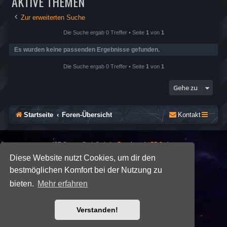
AKTIVE THEMEN
Zur erweiterten Suche
Die Suche ergab 0 Treffer • Seite
1
von
1
Es wurden keine passenden Ergebnisse gefunden.
Die Suche ergab 0 Treffer • Seite
1
von
1
Gehe zu
Startseite
Foren-Übersicht
Kontakt
*
SE Gamer: Dark Style by
Premium phpBB Styles
Diese Website nutzt Cookies, um dir den
bestmöglichen Komfort bei der Nutzung zu
Powered by
phpBB
® Forum Software © phpBB Limited
Deutsche Übersetzung durch
phpBB.de
bieten.
Mehr erfahren
Datenschutz
|
Nutzungsbedingungen
Verstanden!