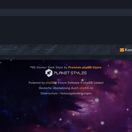
Kon
*
SE Gamer: Dark Style by
Premium phpBB Styles
Powered by
phpBB
® Forum Software © phpBB Limited
Deutsche Übersetzung durch
phpBB.de
Datenschutz
|
Nutzungsbedingungen