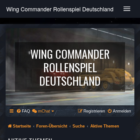
Wing Commander Rollenspiel Deutschland
T
o
g
g
l
e
n
WING COMMANDER
a
v
ROLLENSPIEL
i
g
DEUTSCHLAND
a
t
i
o
n
FAQ
mChat
Registrieren
Anmelden
Startseite
Foren-Übersicht
Suche
Aktive Themen