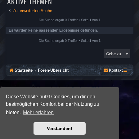
AKTIVE THEMEN
Zur erweiterten Suche
Die Suche ergab 0 Treffer • Seite
1
von
1
Es wurden keine passenden Ergebnisse gefunden.
Die Suche ergab 0 Treffer • Seite
1
von
1
Gehe zu
Startseite
Foren-Übersicht
Kontakt
*
SE Gamer: Dark Style by
Premium phpBB Styles
Diese Website nutzt Cookies, um dir den
bestmöglichen Komfort bei der Nutzung zu
Powered by
phpBB
® Forum Software © phpBB Limited
Deutsche Übersetzung durch
phpBB.de
bieten.
Mehr erfahren
Datenschutz
|
Nutzungsbedingungen
Verstanden!