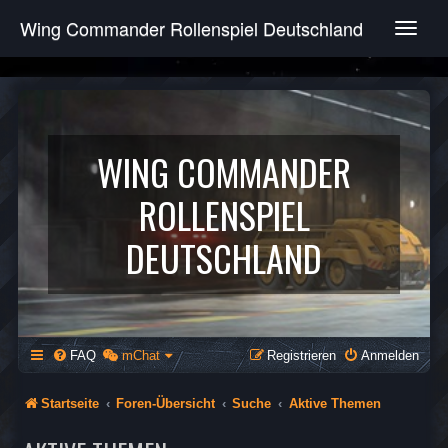
Wing Commander Rollenspiel Deutschland
T
o
g
g
l
e
n
WING COMMANDER
a
v
ROLLENSPIEL
i
g
DEUTSCHLAND
a
t
i
o
n
FAQ
mChat
Registrieren
Anmelden
Startseite
Foren-Übersicht
Suche
Aktive Themen