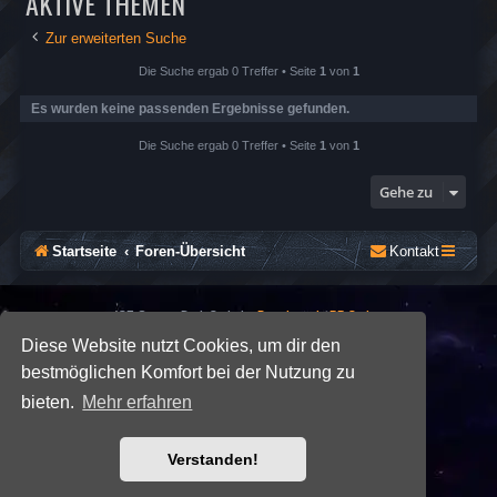
AKTIVE THEMEN
Zur erweiterten Suche
Die Suche ergab 0 Treffer • Seite
1
von
1
Es wurden keine passenden Ergebnisse gefunden.
Die Suche ergab 0 Treffer • Seite
1
von
1
Gehe zu
Startseite
Foren-Übersicht
Kontakt
*
SE Gamer: Dark Style by
Premium phpBB Styles
Diese Website nutzt Cookies, um dir den
bestmöglichen Komfort bei der Nutzung zu
Powered by
phpBB
® Forum Software © phpBB Limited
Deutsche Übersetzung durch
phpBB.de
bieten.
Mehr erfahren
Datenschutz
|
Nutzungsbedingungen
Verstanden!