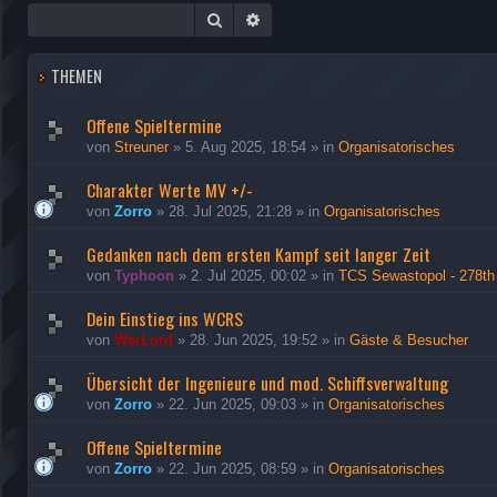
Suche
Erweiterte Suche
THEMEN
Offene Spieltermine
von
Streuner
»
5. Aug 2025, 18:54
» in
Organisatorisches
Charakter Werte MV +/-
von
Zorro
»
28. Jul 2025, 21:28
» in
Organisatorisches
Gedanken nach dem ersten Kampf seit langer Zeit
von
Typhoon
»
2. Jul 2025, 00:02
» in
TCS Sewastopol - 278th
Dein Einstieg ins WCRS
von
WarLord
»
28. Jun 2025, 19:52
» in
Gäste & Besucher
Übersicht der Ingenieure und mod. Schiffsverwaltung
von
Zorro
»
22. Jun 2025, 09:03
» in
Organisatorisches
Offene Spieltermine
von
Zorro
»
22. Jun 2025, 08:59
» in
Organisatorisches