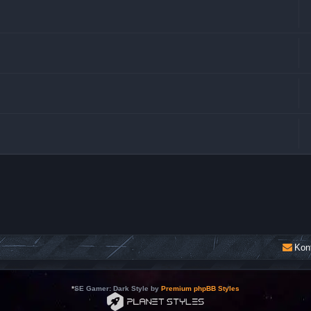
Kon
*
SE Gamer: Dark Style by
Premium phpBB Styles