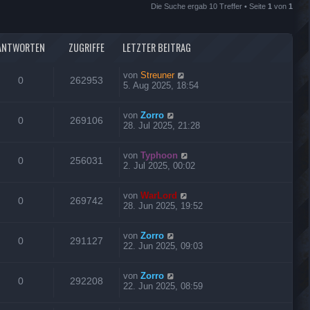
Die Suche ergab 10 Treffer • Seite
1
von
1
ANTWORTEN
ZUGRIFFE
LETZTER BEITRAG
von
Streuner
0
262953
5. Aug 2025, 18:54
von
Zorro
0
269106
28. Jul 2025, 21:28
von
Typhoon
0
256031
2. Jul 2025, 00:02
von
WarLord
0
269742
28. Jun 2025, 19:52
von
Zorro
0
291127
22. Jun 2025, 09:03
von
Zorro
0
292208
22. Jun 2025, 08:59