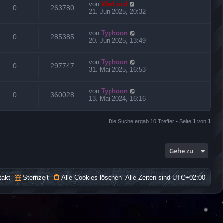
von
WarLord
0
263780
21. Jun 2025, 20:32
von
Typhoon
0
285385
20. Jun 2025, 13:49
von
Typhoon
0
297747
31. Mai 2025, 16:53
von
Typhoon
0
360028
13. Mai 2024, 16:16
Die Suche ergab 10 Treffer • Seite
1
von
1
Gehe zu
takt
Sternzeit
Alle Cookies löschen
Alle Zeiten sind
UTC+02:00