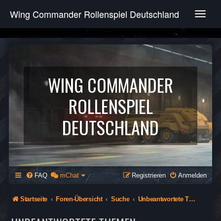
Wing Commander Rollenspiel Deutschland
T
o
g
g
l
e
n
WING COMMANDER
a
v
ROLLENSPIEL
i
g
DEUTSCHLAND
a
t
i
o
n
FAQ
mChat
Registrieren
Anmelden
Startseite
Foren-Übersicht
Suche
Unbeantwortete Themen