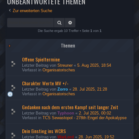
UNBEANTWORTETE THEMEN
Zur erweiterten Suche
Suche
Erweiterte Suche
Die Suche ergab 10 Treffer • Seite
1
von
1
Themen
Offene Spieltermine
Letzter Beitrag von
Streuner
«
5. Aug 2025, 18:54
Verfasst in
Organisatorisches
Charakter Werte MV +/-
Letzter Beitrag von
Zorro
«
28. Jul 2025, 21:28
Verfasst in
Organisatorisches
Gedanken nach dem ersten Kampf seit langer Zeit
Letzter Beitrag von
Typhoon
«
2. Jul 2025, 00:02
Verfasst in
TCS Sewastopol - 278th Engel der Apokalypse
Dein Einstieg ins WCRS
Letzter Beitrag von
WarLord
«
28. Jun 2025, 19:52