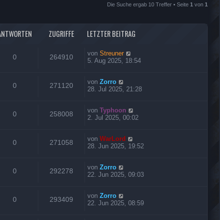
Die Suche ergab 10 Treffer • Seite
1
von
1
ANTWORTEN
ZUGRIFFE
LETZTER BEITRAG
von
Streuner
0
264910
5. Aug 2025, 18:54
von
Zorro
0
271120
28. Jul 2025, 21:28
von
Typhoon
0
258008
2. Jul 2025, 00:02
von
WarLord
0
271058
28. Jun 2025, 19:52
von
Zorro
0
292278
22. Jun 2025, 09:03
von
Zorro
0
293409
22. Jun 2025, 08:59