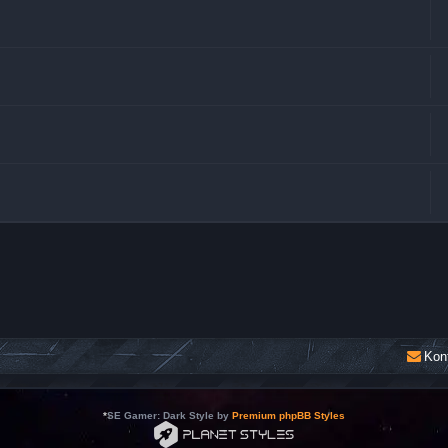
Kon
*
SE Gamer: Dark Style by
Premium phpBB Styles