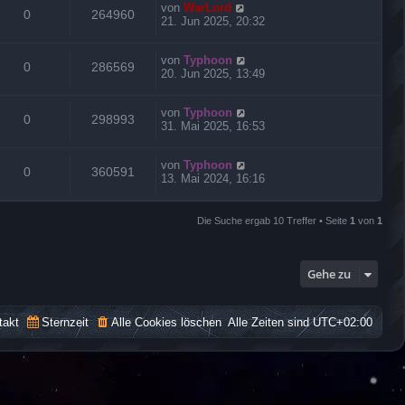
von
WarLord
0
264960
21. Jun 2025, 20:32
von
Typhoon
0
286569
20. Jun 2025, 13:49
von
Typhoon
0
298993
31. Mai 2025, 16:53
von
Typhoon
0
360591
13. Mai 2024, 16:16
Die Suche ergab 10 Treffer • Seite
1
von
1
Gehe zu
takt
Sternzeit
Alle Cookies löschen
Alle Zeiten sind
UTC+02:00