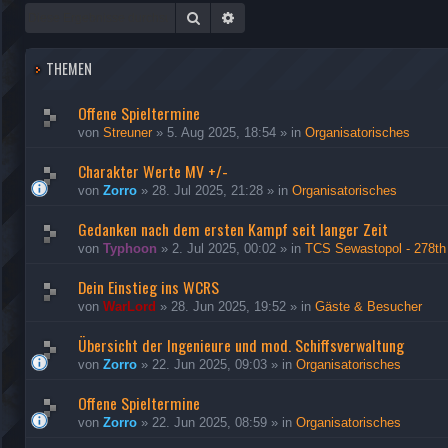
Suche
Erweiterte Suche
THEMEN
Offene Spieltermine
von
Streuner
»
5. Aug 2025, 18:54
» in
Organisatorisches
Charakter Werte MV +/-
von
Zorro
»
28. Jul 2025, 21:28
» in
Organisatorisches
Gedanken nach dem ersten Kampf seit langer Zeit
von
Typhoon
»
2. Jul 2025, 00:02
» in
TCS Sewastopol - 278th
Dein Einstieg ins WCRS
von
WarLord
»
28. Jun 2025, 19:52
» in
Gäste & Besucher
Übersicht der Ingenieure und mod. Schiffsverwaltung
von
Zorro
»
22. Jun 2025, 09:03
» in
Organisatorisches
Offene Spieltermine
von
Zorro
»
22. Jun 2025, 08:59
» in
Organisatorisches