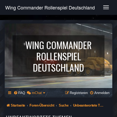
Wing Commander Rollenspiel Deutschland
T
o
g
g
l
e
n
WING COMMANDER
a
v
ROLLENSPIEL
i
g
DEUTSCHLAND
a
t
i
o
n
FAQ
mChat
Registrieren
Anmelden
Startseite
Foren-Übersicht
Suche
Unbeantwortete Themen