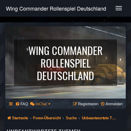
Wing Commander Rollenspiel Deutschland
T
o
g
g
l
e
n
WING COMMANDER
a
v
ROLLENSPIEL
i
g
DEUTSCHLAND
a
t
i
o
n
FAQ
mChat
Registrieren
Anmelden
Startseite
Foren-Übersicht
Suche
Unbeantwortete Themen