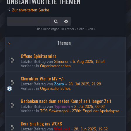
UNBEANTWORTETE THEMEN
Zur erweiterten Suche
Suche
Erweiterte Suche
Die Suche ergab 10 Treffer • Seite
1
von
1
Themen
Offene Spieltermine
Letzter Beitrag von
Streuner
«
5. Aug 2025, 18:54
Verfasst in
Organisatorisches
Charakter Werte MV +/-
Letzter Beitrag von
Zorro
«
28. Jul 2025, 21:28
Verfasst in
Organisatorisches
Gedanken nach dem ersten Kampf seit langer Zeit
Letzter Beitrag von
Typhoon
«
2. Jul 2025, 00:02
Verfasst in
TCS Sewastopol - 278th Engel der Apokalypse
Dein Einstieg ins WCRS
Letzter Beitrag von
WarLord
«
28. Jun 2025, 19:52