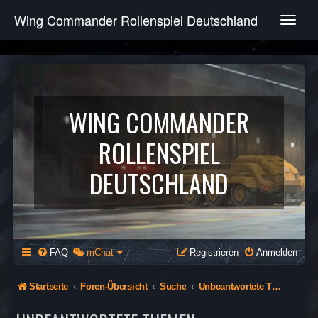
Wing Commander Rollenspiel Deutschland
T
o
g
g
l
e
n
WING COMMANDER
a
v
ROLLENSPIEL
i
g
DEUTSCHLAND
a
t
i
o
n
FAQ
mChat
Registrieren
Anmelden
Startseite
Foren-Übersicht
Suche
Unbeantwortete Themen