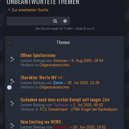
UNBEANTWORTETE THEMEN
Zur erweiterten Suche
Suche
Erweiterte Suche
Die Suche ergab 10 Treffer • Seite
1
von
1
Themen
Offene Spieltermine
Letzter Beitrag von
Streuner
«
5. Aug 2025, 18:54
Verfasst in
Organisatorisches
Charakter Werte MV +/-
Letzter Beitrag von
Zorro
«
28. Jul 2025, 21:28
Verfasst in
Organisatorisches
Gedanken nach dem ersten Kampf seit langer Zeit
Letzter Beitrag von
Typhoon
«
2. Jul 2025, 00:02
Verfasst in
TCS Sewastopol - 278th Engel der Apokalypse
Dein Einstieg ins WCRS
Letzter Beitrag von
WarLord
«
28. Jun 2025, 19:52