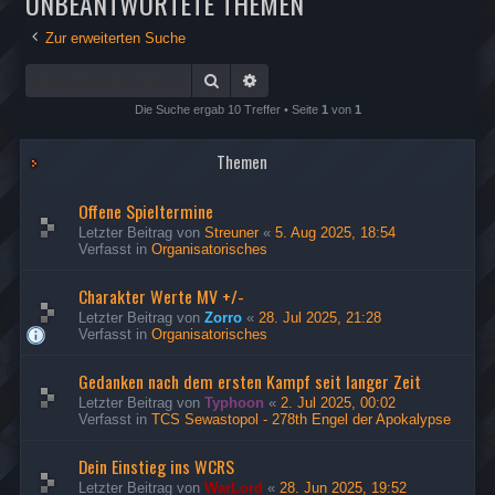
UNBEANTWORTETE THEMEN
Zur erweiterten Suche
Suche
Erweiterte Suche
Die Suche ergab 10 Treffer • Seite
1
von
1
Themen
Offene Spieltermine
Letzter Beitrag von
Streuner
«
5. Aug 2025, 18:54
Verfasst in
Organisatorisches
Charakter Werte MV +/-
Letzter Beitrag von
Zorro
«
28. Jul 2025, 21:28
Verfasst in
Organisatorisches
Gedanken nach dem ersten Kampf seit langer Zeit
Letzter Beitrag von
Typhoon
«
2. Jul 2025, 00:02
Verfasst in
TCS Sewastopol - 278th Engel der Apokalypse
Dein Einstieg ins WCRS
Letzter Beitrag von
WarLord
«
28. Jun 2025, 19:52