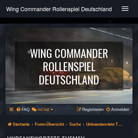
Wing Commander Rollenspiel Deutschland
T
o
g
g
l
e
n
WING COMMANDER
a
v
ROLLENSPIEL
i
g
DEUTSCHLAND
a
t
i
o
n
FAQ
mChat
Registrieren
Anmelden
Startseite
Foren-Übersicht
Suche
Unbeantwortete Themen