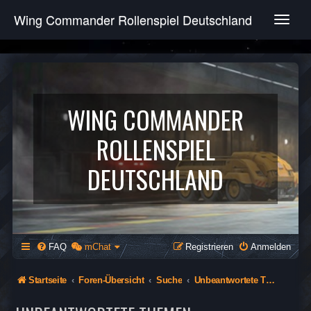
Wing Commander Rollenspiel Deutschland
T
o
g
g
l
e
n
WING COMMANDER
a
v
ROLLENSPIEL
i
g
DEUTSCHLAND
a
t
i
o
n
FAQ
mChat
Registrieren
Anmelden
Startseite
Foren-Übersicht
Suche
Unbeantwortete Themen