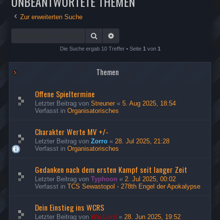
UNBEANTWORTETE THEMEN
Zur erweiterten Suche
Suche
Erweiterte Suche
Die Suche ergab 10 Treffer • Seite
1
von
1
Themen
Offene Spieltermine
Letzter Beitrag von
Streuner
«
5. Aug 2025, 18:54
Verfasst in
Organisatorisches
Charakter Werte MV +/-
Letzter Beitrag von
Zorro
«
28. Jul 2025, 21:28
Verfasst in
Organisatorisches
Gedanken nach dem ersten Kampf seit langer Zeit
Letzter Beitrag von
Typhoon
«
2. Jul 2025, 00:02
Verfasst in
TCS Sewastopol - 278th Engel der Apokalypse
Dein Einstieg ins WCRS
Letzter Beitrag von
WarLord
«
28. Jun 2025, 19:52