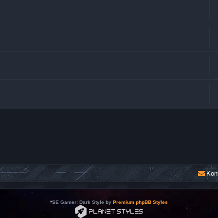
Kon
*
SE Gamer: Dark Style by
Premium phpBB Styles