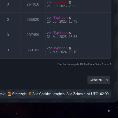
von
WarLord
0
264016
21. Jun 2025, 20:32
von
Typhoon
0
285620
20. Jun 2025, 13:49
von
Typhoon
0
297959
31. Mai 2025, 16:53
von
Typhoon
0
360101
13. Mai 2024, 16:16
Die Suche ergab 10 Treffer • Seite
1
von
1
Gehe zu
takt
Sternzeit
Alle Cookies löschen
Alle Zeiten sind
UTC+02:00