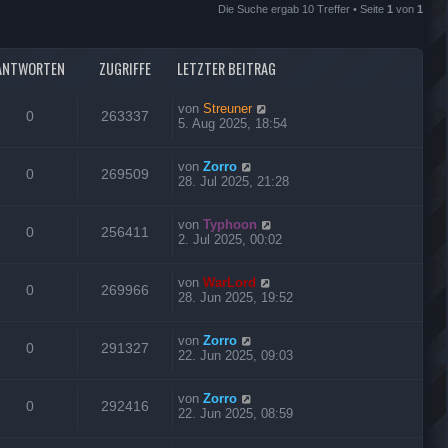
Die Suche ergab 10 Treffer • Seite
1
von
1
ANTWORTEN
ZUGRIFFE
LETZTER BEITRAG
von
Streuner
0
263337
5. Aug 2025, 18:54
von
Zorro
0
269509
28. Jul 2025, 21:28
von
Typhoon
0
256411
2. Jul 2025, 00:02
von
WarLord
0
269966
28. Jun 2025, 19:52
von
Zorro
0
291327
22. Jun 2025, 09:03
von
Zorro
0
292416
22. Jun 2025, 08:59