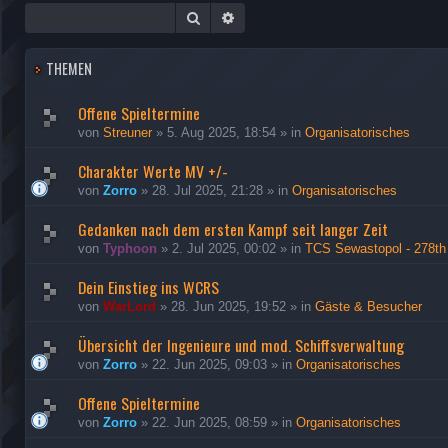
Suche
Erweiterte Suche
THEMEN
Offene Spieltermine
von
Streuner
»
5. Aug 2025, 18:54
» in
Organisatorisches
Charakter Werte MV +/-
von
Zorro
»
28. Jul 2025, 21:28
» in
Organisatorisches
Gedanken nach dem ersten Kampf seit langer Zeit
von
Typhoon
»
2. Jul 2025, 00:02
» in
TCS Sewastopol - 278th
Dein Einstieg ins WCRS
von
WarLord
»
28. Jun 2025, 19:52
» in
Gäste & Besucher
Übersicht der Ingenieure und mod. Schiffsverwaltung
von
Zorro
»
22. Jun 2025, 09:03
» in
Organisatorisches
Offene Spieltermine
von
Zorro
»
22. Jun 2025, 08:59
» in
Organisatorisches