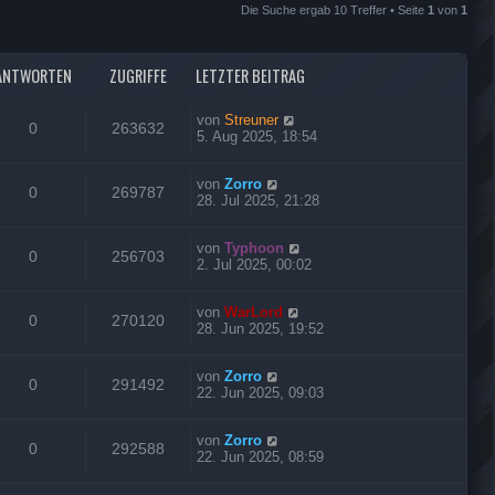
Die Suche ergab 10 Treffer • Seite
1
von
1
ANTWORTEN
ZUGRIFFE
LETZTER BEITRAG
von
Streuner
0
263632
5. Aug 2025, 18:54
von
Zorro
0
269787
28. Jul 2025, 21:28
von
Typhoon
0
256703
2. Jul 2025, 00:02
von
WarLord
0
270120
28. Jun 2025, 19:52
von
Zorro
0
291492
22. Jun 2025, 09:03
von
Zorro
0
292588
22. Jun 2025, 08:59