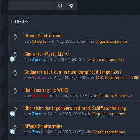
Suche
Erweiterte Suche
THEMEN
Offene Spieltermine
von
Streuner
»
5. Aug 2025, 18:54
» in
Organisatorisches
Charakter Werte MV +/-
von
Zorro
»
28. Jul 2025, 21:28
» in
Organisatorisches
Gedanken nach dem ersten Kampf seit langer Zeit
von
Typhoon
»
2. Jul 2025, 00:02
» in
TCS Sewastopol - 278th
Dein Einstieg ins WCRS
von
WarLord
»
28. Jun 2025, 19:52
» in
Gäste & Besucher
Übersicht der Ingenieure und mod. Schiffsverwaltung
von
Zorro
»
22. Jun 2025, 09:03
» in
Organisatorisches
Offene Spieltermine
von
Zorro
»
22. Jun 2025, 08:59
» in
Organisatorisches