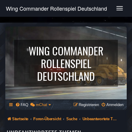
Wing Commander Rollenspiel Deutschland
T
o
g
g
l
e
n
WING COMMANDER
a
v
ROLLENSPIEL
i
g
DEUTSCHLAND
a
t
i
o
n
FAQ
mChat
Registrieren
Anmelden
Startseite
Foren-Übersicht
Suche
Unbeantwortete Themen