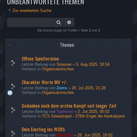
UNBEANTWORTETE THEMEN
Zur erweiterten Suche
Suche
Erweiterte Suche
Die Suche ergab 10 Treffer • Seite
1
von
1
Themen
Offene Spieltermine
Letzter Beitrag von
Streuner
«
5. Aug 2025, 18:54
Verfasst in
Organisatorisches
Charakter Werte MV +/-
Letzter Beitrag von
Zorro
«
28. Jul 2025, 21:28
Verfasst in
Organisatorisches
Gedanken nach dem ersten Kampf seit langer Zeit
Letzter Beitrag von
Typhoon
«
2. Jul 2025, 00:02
Verfasst in
TCS Sewastopol - 278th Engel der Apokalypse
Dein Einstieg ins WCRS
Letzter Beitrag von
WarLord
«
28. Jun 2025, 19:52