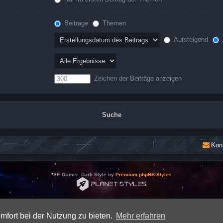
Beiträge
Themen
Aufsteigend
Zeichen der Beiträge anzeigen
Kon
*
SE Gamer: Dark Style by
Premium phpBB Styles
Powered by
phpBB
® Forum Software © phpBB Limited
Deutsche Übersetzung durch
phpBB.de
mfort bei der Nutzung zu bieten.
Mehr erfahren
Datenschutz
|
Nutzungsbedingungen