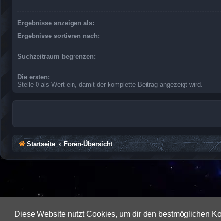
Ergebnisse anzeigen als:
Ergebnisse sortieren nach:
Suchzeitraum begrenzen:
Die ersten:
Stelle 0 als Wert ein, damit der komplette Beitrag angezeigt wird.
Startseite
Foren-Übersicht
Diese Website nutzt Cookies, um dir den bestmöglichen Ko