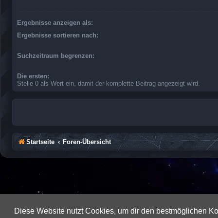
Ergebnisse anzeigen als:
Ergebnisse sortieren nach:
Suchzeitraum begrenzen:
Die ersten:
Stelle 0 als Wert ein, damit der komplette Beitrag angezeigt wird.
Startseite
Foren-Übersicht
Diese Website nutzt Cookies, um dir den bestmöglichen Ko