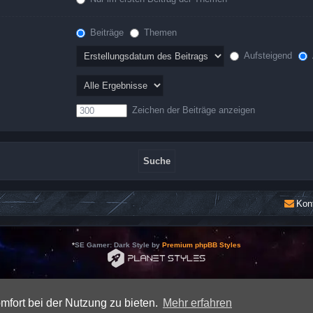
Beiträge
Themen
Aufsteigend
Zeichen der Beiträge anzeigen
Kon
*
SE Gamer: Dark Style by
Premium phpBB Styles
Powered by
phpBB
® Forum Software © phpBB Limited
Deutsche Übersetzung durch
phpBB.de
mfort bei der Nutzung zu bieten.
Mehr erfahren
Datenschutz
|
Nutzungsbedingungen