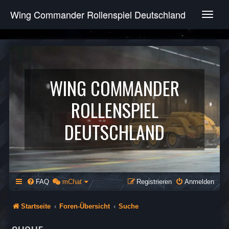
Wing Commander Rollenspiel Deutschland
T
o
g
g
l
e
n
WING COMMANDER
a
v
ROLLENSPIEL
i
g
DEUTSCHLAND
a
t
i
o
n
FAQ
mChat
Registrieren
Anmelden
Startseite
Foren-Übersicht
Suche