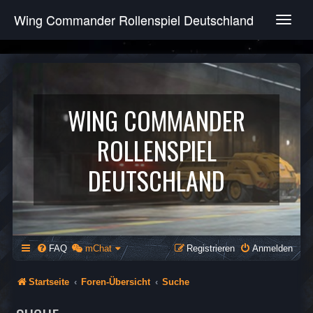
Wing Commander Rollenspiel Deutschland
T
o
g
g
l
e
n
WING COMMANDER
a
v
ROLLENSPIEL
i
g
DEUTSCHLAND
a
t
i
o
n
FAQ
mChat
Registrieren
Anmelden
Startseite
Foren-Übersicht
Suche