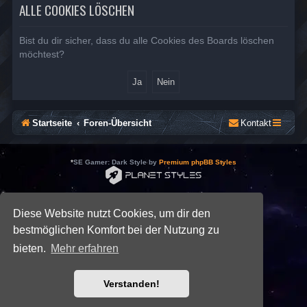
ALLE COOKIES LÖSCHEN
Bist du dir sicher, dass du alle Cookies des Boards löschen
möchtest?
Startseite
Foren-Übersicht
Kontakt
*
SE Gamer: Dark Style by
Premium phpBB Styles
Powered by
phpBB
® Forum Software © phpBB Limited
Deutsche Übersetzung durch
phpBB.de
Diese Website nutzt Cookies, um dir den
Datenschutz
|
Nutzungsbedingungen
bestmöglichen Komfort bei der Nutzung zu
bieten.
Mehr erfahren
Verstanden!