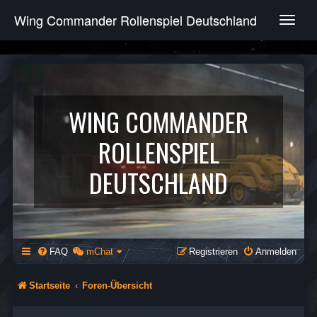
Wing Commander Rollenspiel Deutschland
T
o
g
g
l
e
n
WING COMMANDER
a
v
ROLLENSPIEL
i
g
DEUTSCHLAND
a
t
i
o
n
FAQ
mChat
Registrieren
Anmelden
Startseite
Foren-Übersicht