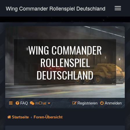
Wing Commander Rollenspiel Deutschland
T
o
g
g
l
e
n
WING COMMANDER
a
v
ROLLENSPIEL
i
g
DEUTSCHLAND
a
t
i
o
n
FAQ
mChat
Registrieren
Anmelden
Startseite
Foren-Übersicht