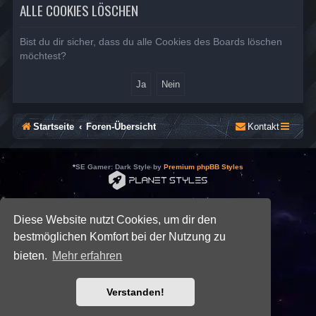
ALLE COOKIES LÖSCHEN
Bist du dir sicher, dass du alle Cookies des Boards löschen
möchtest?
Startseite
Foren-Übersicht
Kontakt
*
SE Gamer: Dark Style by
Premium phpBB Styles
Powered by
phpBB
® Forum Software © phpBB Limited
Deutsche Übersetzung durch
phpBB.de
Diese Website nutzt Cookies, um dir den
Datenschutz
|
Nutzungsbedingungen
bestmöglichen Komfort bei der Nutzung zu
bieten.
Mehr erfahren
Verstanden!