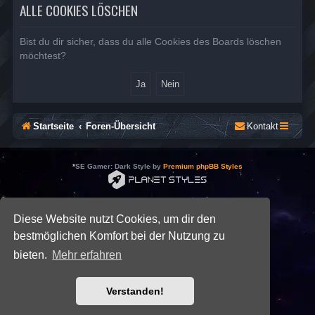
ALLE COOKIES LÖSCHEN
Bist du dir sicher, dass du alle Cookies des Boards löschen
möchtest?
Startseite
Foren-Übersicht
Kontakt
*
SE Gamer: Dark Style by
Premium phpBB Styles
Powered by
phpBB
® Forum Software © phpBB Limited
Deutsche Übersetzung durch
phpBB.de
Diese Website nutzt Cookies, um dir den
Datenschutz
|
Nutzungsbedingungen
bestmöglichen Komfort bei der Nutzung zu
bieten.
Mehr erfahren
Verstanden!