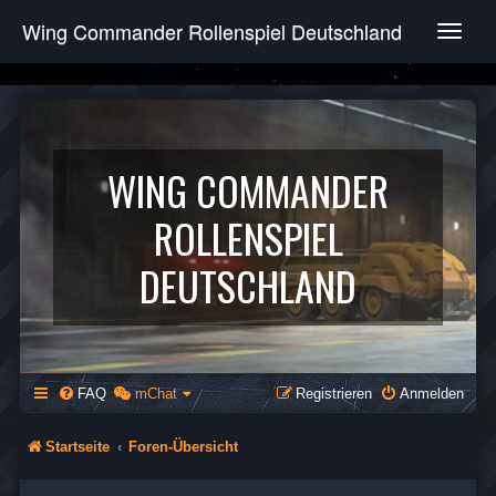
Wing Commander Rollenspiel Deutschland
T
o
g
g
l
e
n
WING COMMANDER
a
v
ROLLENSPIEL
i
g
DEUTSCHLAND
a
t
i
o
n
FAQ
mChat
Registrieren
Anmelden
Startseite
Foren-Übersicht