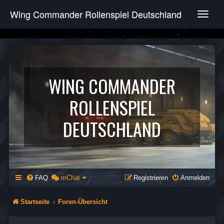
Wing Commander Rollenspiel Deutschland
T
o
g
g
l
e
n
WING COMMANDER
a
v
ROLLENSPIEL
i
g
DEUTSCHLAND
a
t
i
o
n
FAQ
mChat
Registrieren
Anmelden
Startseite
Foren-Übersicht