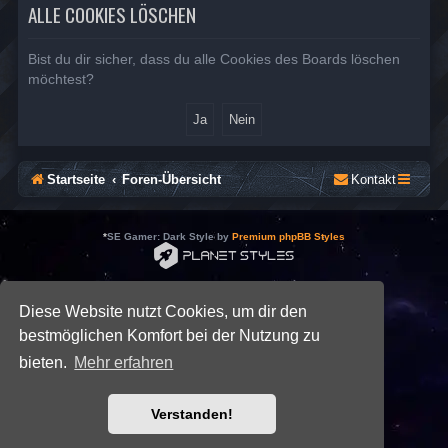
ALLE COOKIES LÖSCHEN
Bist du dir sicher, dass du alle Cookies des Boards löschen
möchtest?
Startseite
Foren-Übersicht
Kontakt
*
SE Gamer: Dark Style by
Premium phpBB Styles
Powered by
phpBB
® Forum Software © phpBB Limited
Deutsche Übersetzung durch
phpBB.de
Diese Website nutzt Cookies, um dir den
Datenschutz
|
Nutzungsbedingungen
bestmöglichen Komfort bei der Nutzung zu
bieten.
Mehr erfahren
Verstanden!