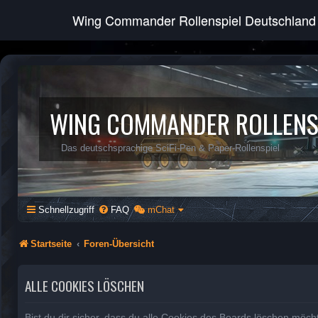
Wing Commander Rollenspiel Deutschland
WING COMMANDER ROLLENS
Das deutschsprachige SciFi-Pen & Paper-Rollenspiel
Schnellzugriff
FAQ
mChat
Startseite
Foren-Übersicht
ALLE COOKIES LÖSCHEN
Bist du dir sicher, dass du alle Cookies des Boards löschen möch