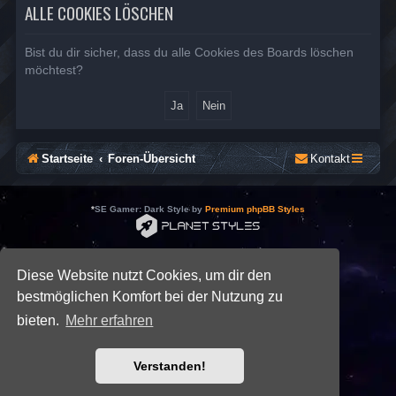
ALLE COOKIES LÖSCHEN
Bist du dir sicher, dass du alle Cookies des Boards löschen
möchtest?
Startseite
Foren-Übersicht
Kontakt
*
SE Gamer: Dark Style by
Premium phpBB Styles
Powered by
phpBB
® Forum Software © phpBB Limited
Deutsche Übersetzung durch
phpBB.de
Diese Website nutzt Cookies, um dir den
Datenschutz
|
Nutzungsbedingungen
bestmöglichen Komfort bei der Nutzung zu
bieten.
Mehr erfahren
Verstanden!