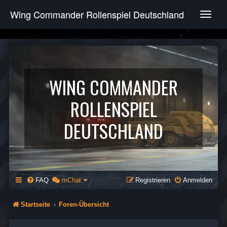
Wing Commander Rollenspiel Deutschland
T
o
g
g
l
e
n
WING COMMANDER
a
v
ROLLENSPIEL
i
g
DEUTSCHLAND
a
t
i
o
n
FAQ
mChat
Registrieren
Anmelden
Startseite
Foren-Übersicht