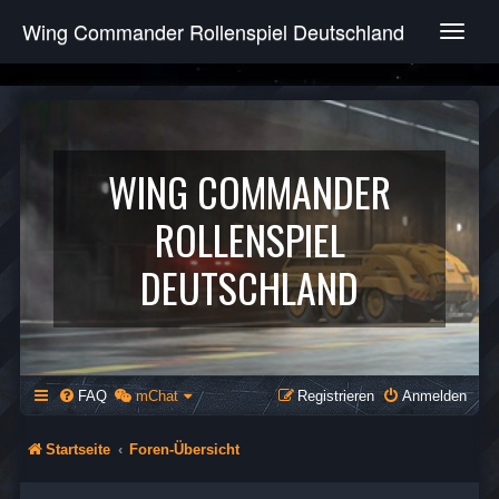
Wing Commander Rollenspiel Deutschland
T
o
g
g
l
e
n
WING COMMANDER
a
v
ROLLENSPIEL
i
g
DEUTSCHLAND
a
t
i
o
n
FAQ
mChat
Registrieren
Anmelden
Startseite
Foren-Übersicht