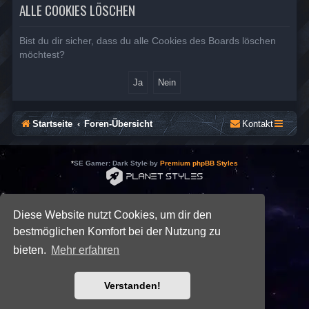
ALLE COOKIES LÖSCHEN
Bist du dir sicher, dass du alle Cookies des Boards löschen
möchtest?
Startseite
Foren-Übersicht
Kontakt
*
SE Gamer: Dark Style by
Premium phpBB Styles
Powered by
phpBB
® Forum Software © phpBB Limited
Deutsche Übersetzung durch
phpBB.de
Diese Website nutzt Cookies, um dir den
Datenschutz
|
Nutzungsbedingungen
bestmöglichen Komfort bei der Nutzung zu
bieten.
Mehr erfahren
Verstanden!