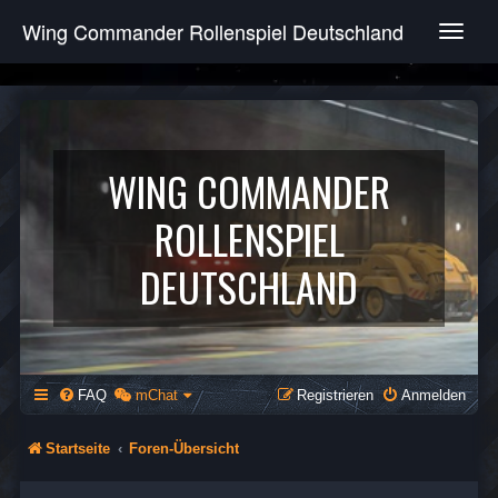
Wing Commander Rollenspiel Deutschland
T
o
g
g
l
e
n
WING COMMANDER
a
v
ROLLENSPIEL
i
g
DEUTSCHLAND
a
t
i
o
n
FAQ
mChat
Registrieren
Anmelden
Startseite
Foren-Übersicht