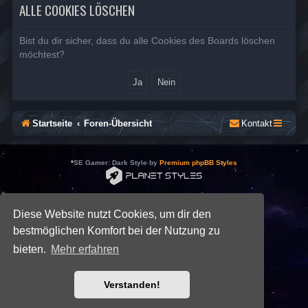
ALLE COOKIES LÖSCHEN
Bist du dir sicher, dass du alle Cookies des Boards löschen
möchtest?
Startseite
Foren-Übersicht
Kontakt
*
SE Gamer: Dark Style by
Premium phpBB Styles
Powered by
phpBB
® Forum Software © phpBB Limited
Deutsche Übersetzung durch
phpBB.de
Diese Website nutzt Cookies, um dir den
Datenschutz
|
Nutzungsbedingungen
bestmöglichen Komfort bei der Nutzung zu
bieten.
Mehr erfahren
Verstanden!