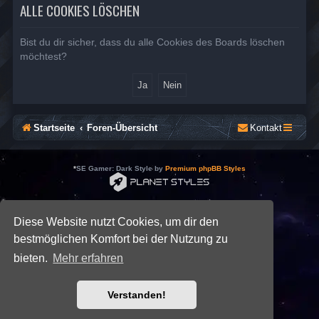
ALLE COOKIES LÖSCHEN
Bist du dir sicher, dass du alle Cookies des Boards löschen
möchtest?
Startseite
Foren-Übersicht
Kontakt
*
SE Gamer: Dark Style by
Premium phpBB Styles
Powered by
phpBB
® Forum Software © phpBB Limited
Deutsche Übersetzung durch
phpBB.de
Diese Website nutzt Cookies, um dir den
Datenschutz
|
Nutzungsbedingungen
bestmöglichen Komfort bei der Nutzung zu
bieten.
Mehr erfahren
Verstanden!