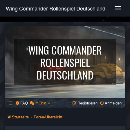
Wing Commander Rollenspiel Deutschland
T
o
g
g
l
e
n
WING COMMANDER
a
v
ROLLENSPIEL
i
g
DEUTSCHLAND
a
t
i
o
n
FAQ
mChat
Registrieren
Anmelden
Startseite
Foren-Übersicht