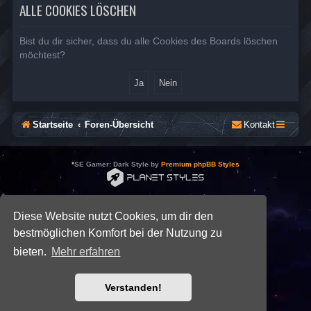
ALLE COOKIES LÖSCHEN
Bist du dir sicher, dass du alle Cookies des Boards löschen
möchtest?
Startseite
Foren-Übersicht
Kontakt
*
SE Gamer: Dark Style by
Premium phpBB Styles
Powered by
phpBB
® Forum Software © phpBB Limited
Deutsche Übersetzung durch
phpBB.de
Diese Website nutzt Cookies, um dir den
Datenschutz
|
Nutzungsbedingungen
bestmöglichen Komfort bei der Nutzung zu
bieten.
Mehr erfahren
Verstanden!