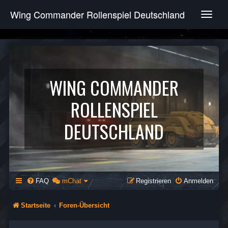
Wing Commander Rollenspiel Deutschland
T
o
g
g
l
e
n
WING COMMANDER
a
v
ROLLENSPIEL
i
g
DEUTSCHLAND
a
t
i
o
n
FAQ
mChat
Registrieren
Anmelden
Startseite
Foren-Übersicht