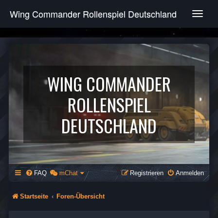
Wing Commander Rollenspiel Deutschland
T
o
g
g
l
e
n
WING COMMANDER
a
v
ROLLENSPIEL
i
g
DEUTSCHLAND
a
t
i
o
n
FAQ
mChat
Registrieren
Anmelden
Startseite
Foren-Übersicht