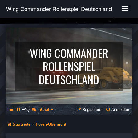
Wing Commander Rollenspiel Deutschland
T
o
g
g
l
e
n
WING COMMANDER
a
v
ROLLENSPIEL
i
g
DEUTSCHLAND
a
t
i
o
n
FAQ
mChat
Registrieren
Anmelden
Startseite
Foren-Übersicht