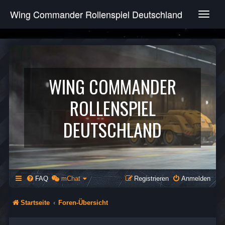
Wing Commander Rollenspiel Deutschland
T
o
g
g
l
e
n
WING COMMANDER
a
v
ROLLENSPIEL
i
g
DEUTSCHLAND
a
t
i
o
n
FAQ
mChat
Registrieren
Anmelden
Startseite
Foren-Übersicht