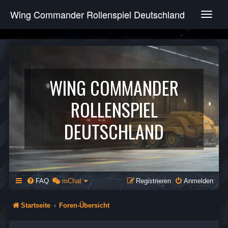
Wing Commander Rollenspiel Deutschland
T
o
g
g
l
e
n
WING COMMANDER
a
v
ROLLENSPIEL
i
g
DEUTSCHLAND
a
t
i
o
n
FAQ
mChat
Registrieren
Anmelden
Startseite
Foren-Übersicht