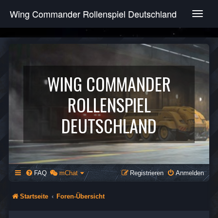
Wing Commander Rollenspiel Deutschland
T
o
g
g
l
e
n
WING COMMANDER
a
v
ROLLENSPIEL
i
g
DEUTSCHLAND
a
t
i
o
n
FAQ
mChat
Registrieren
Anmelden
Startseite
Foren-Übersicht