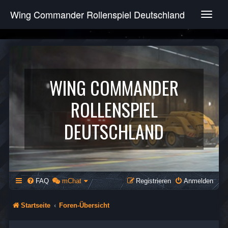
Wing Commander Rollenspiel Deutschland
T
o
g
g
l
e
n
WING COMMANDER
a
v
ROLLENSPIEL
i
g
DEUTSCHLAND
a
t
i
o
n
FAQ
mChat
Registrieren
Anmelden
Startseite
Foren-Übersicht